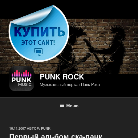
Перейти
к
содержимому
PUNK ROCK
Музыкальный портал Панк-Рока
Меню
ОПУБЛИКОВАНО
10.11.2007
АВТОР:
PUNK
Первый альбом ска-панк