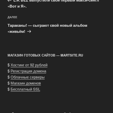
записям
L!K BEZ выпустили свой первый макси-сингл
«Вот и Я».
Следующая
ДАЛЕЕ
запись
Тараканы! — сыграют свой новый альбом
«живьём!
МАГАЗИН ГОТОВЫХ САЙТОВ — MARTSITE.RU
$
Хостинг от 92 рублей
$
Регистрация домена
$
Облачные серверы
$
Магазин доменов
$
Бесплатный SSL