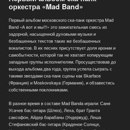
оркестра «Mad Band»
Первый альбом московского ска-панк оркестра Mad
Band «А вот и мы!!!» это зажигательная смесь из
задорной, насыщенной духовыми музыки и
безбашенных текстов таких же безбашенных
вокалистов. В их песнях присутствует доля иронии и
самобытности, которой так не хватает копирующим
западные группы исполнителям. Просуществовав до
выхода альбома два года, группа успела сыграть с
такими звездами ска-панк сцены как Skarface
(Франция) и Moskovskaya (Германия), и обзавестись
собственными поклонниками.
В разное время в составе Mad Bandа играли: Саня
Усачев бас-гитара (Шлюз), Леха, брат Гранта
саксофон, Айдер барабаны (Ундервуд), Леша
Стефановский бас-гитара (Краденое Солнце,