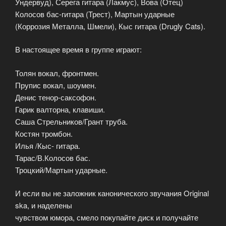
Ундервуд), Серега гитара (Лакмус), Вова (Отец)
Колосов бас-гитара (Трест), Мартын ударные
(Коррозия Металла, Шмели), Кыс гитара (Drugly Cats).
В настоящее время в группе играют:
Толян вокал, фронтмен.
Прупис вокал, шоумен.
Денис тенор-саксофон.
Гарик валторна, клавиши.
Саша Стрельников/Грант труба.
Костян тромбон.
Илья /Кыс- гитара.
Тарас/В.Колосов бас.
Троцкий/Мартын ударные.
И если вы не заложник канонического звучания Original
ska, и наделены
чувством юмора, смело покупайте диск и получайте