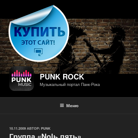
Перейти
к
содержимому
PUNK ROCK
Музыкальный портал Панк-Рока
Меню
ОПУБЛИКОВАНО
10.11.2009
АВТОР:
PUNK
Группа «Nolь пять»