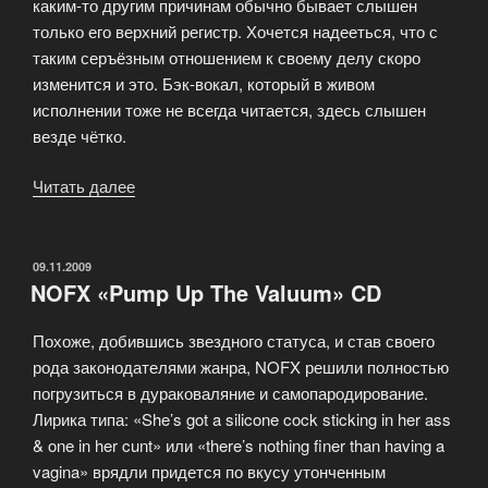
каким-то другим причинам обычно бывает слышен
только его верхний регистр. Хочется надееться, что с
таким серъёзным отношением к своему делу скоро
изменится и это. Бэк-вокал, который в живом
исполнении тоже не всегда читается, здесь слышен
везде чётко.
Читать далее
«Наив
«Оптом
и
в
ОПУБЛИКОВАНО
09.11.2009
NOFX «Pump Up The Valuum» CD
розницу»»
Похоже, добившись звездного статуса, и став своего
рода законодателями жанра, NOFX решили полностью
погрузиться в дураковаляние и самопародирование.
Лирика типа: «She’s got a silicone cock sticking in her ass
& one in her cunt» или «there’s nothing finer than having a
vagina» врядли придется по вкусу утонченным