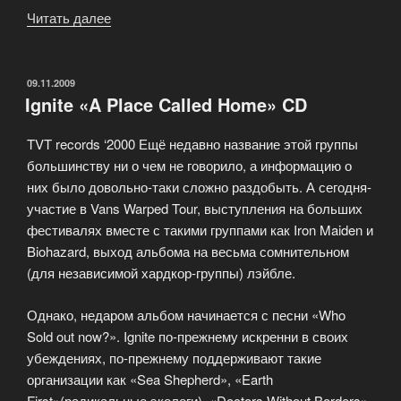
Читать далее
«Reach
The
Sky
«So
ОПУБЛИКОВАНО
09.11.2009
Ignite «A Place Called Home» CD
far
from
TVT records ‘2000 Ещё недавно название этой группы
home»
большинству ни о чем не говорило, а информацию о
CD»
них было довольно-таки сложно раздобыть. А сегодня-
участие в Vans Warped Tour, выступления на больших
фестивалях вместе с такими группами как Iron Maiden и
Biohazard, выход альбома на весьма сомнительном
(для независимой хардкор-группы) лэйбле.
Однако, недаром альбом начинается с песни «Who
Sold out now?». Ignite по-прежнему искренни в своих
убеждениях, по-прежнему поддерживают такие
организации как «Sea Shepherd», «Earth
First»(радикальные экологи), «Doctors Without Borders»