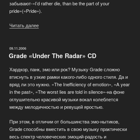
забывают-«I’d rather die, than be the part of your
pride»(«Pride»).
Читать далее
«No
Use
For
A
ОПУБЛИКОВАНО
09.11.2006
Grade «Under The Radar» CD
Name
«More
Хардкор, панк, эмо или рок? Музыку Grade сложно
Betterness»
втиснуть в узкие рамки какого-либо одного стиля. Да и
CD»
вряд ли это нужно. «The Inefficiency of emotion», «A year
in the past», «The worst lies are told in silence»-на фоне
оглушительно красивой музыки вокал колеблется
между мелодичностью и ревущей яростью.
При этом, в отличии от большинства эмо-нытиков,
Grade способны вместить в свою музыку практически
весь спектр человеческих эмоций-радость и