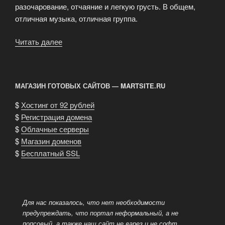
разочарование, отчаяние и легкую грусть. В общем,
отличная музыка, отличная группа.
Читать далее
«Grade
«Under
The
Radar»
МАГАЗИН ГОТОВЫХ САЙТОВ — MARTSITE.RU
CD»
$
Хостинг от 92 рублей
$
Регистрация домена
$
Облачные серверы
$
Магазин доменов
$
Бесплатный SSL
Для нас показалось, что нет необходимости
предупреждать, что портал неформальный, а не
попсовый, а также наш сайт не варез и не софт