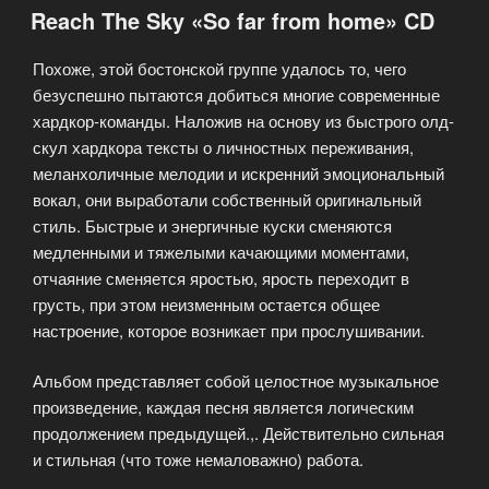
Reach The Sky «So far from home» CD
Valuum»
CD»
Похоже, этой бостонской группе удалось то, чего
безуспешно пытаются добиться многие современные
хардкор-команды. Наложив на основу из быстрого олд-
скул хардкора тексты о личностных переживания,
меланхоличные мелодии и искренний эмоциональный
вокал, они выработали собственный оригинальный
стиль. Быстрые и энергичные куски сменяются
медленными и тяжелыми качающими моментами,
отчаяние сменяется яростью, ярость переходит в
грусть, при этом неизменным остается общее
настроение, которое возникает при прослушивании.
Альбом представляет собой целостное музыкальное
произведение, каждая песня является логическим
продолжением предыдущей.,. Действительно сильная
и стильная (что тоже немаловажно) работа.