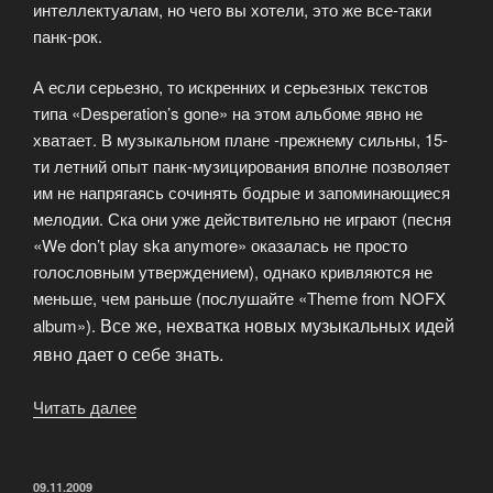
интеллектуалам, но чего вы хотели, это же все-таки
панк-рок.
А если серьезно, то искренних и серьезных текстов
типа «Desperation’s gone» на этом альбоме явно не
хватает. В музыкальном плане -прежнему сильны, 15-
ти летний опыт панк-музицирования вполне позволяет
им не напрягаясь сочинять бодрые и запоминающиеся
мелодии. Ска они уже действительно не играют (песня
«We don’t play ska anymore» оказалась не просто
голословным утверждением), однако кривляются не
меньше, чем раньше (послушайте «Theme from NOFX
Все же, нехватка новых музыкальных идей
album»).
явно дает о себе знать.
Читать далее
«NOFX
«Pump
Up
The
ОПУБЛИКОВАНО
09.11.2009