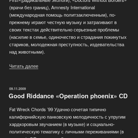
(врачи без границ), Amnesty International
(международная помощь политзаключенным), по-
прежнему играют честную музыку и затрагивают в
своих текстах действительно серьезные проблемы
(насилие в семье, одиночество и страдания покинутых
стариков, молодежная преступность, издевательства
над животными).
Читать далее
«Ignite
«A
Place
Called
ОПУБЛИКОВАНО
09.11.2009
Good Riddance «Operation phoenix» CD
Home»
CD»
Fat Wreck Chords ’99 Удачно сочетая типично
калифорнийскую панковскую мелодичность с упругим
хардкоровым звучанием (в музыке) и социально-
политическую тематику с личными переживаниями (в