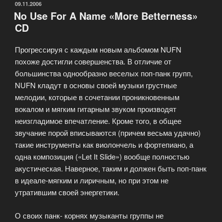
phoenix»
ОПУБЛИКОВАНО
09.11.2006
No Use For A Name «More Betterness»
CD»
CD
Прогрессируя с каждым новым альбомом NUFN
похоже достигли совершенства. В отличие от
большинства однообразно веселых поп-панк групп,
NUFN кладут в основы своей музыки грустные
мелодии, которые в сочетании проникновенным
вокалом и мягким гитарным звуком производят
неизгладимое впечатление. Кроме того, в общее
звучание порой вписываются (причем весьма удачно)
такие инструменты как виолончель и фортепиано, а
одна композиция («Let It Slide») вообще полностью
акустическая. Наверное, таким и должен быть поп-панк
в идеале-мягким и лиричным, но при этом не
утратившим своей энергетики.
О своих панк- корнях музыканты группы не